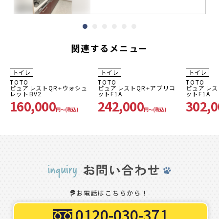
関連するメニュー
50
50
20
最大
%OFF
最大
%OFF
%OFF
トイレ
トイレ
トイレ
TOTO
TOTO
TOTO
ピュアレストQR+ウォシュ
ピュアレストQR+アプリコ
ピュアレス
レットBV2
ットF1A
ットF1A
160,000
242,000
302,0
円〜(税込)
円〜(税込)
お電話はこちらから！
0120-030-371