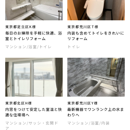
東京都足立区K様
東京都荒川区T様
毎日のお掃除を手軽に快適、浴
内装も含めてトイレをきれいに
室とトイレリフォーム
リフォーム
マンション
/浴室
/トイレ
トイレ
東京都北区H様
東京都荒川区Y様
内窓をつけて安定した室温と快
最新機器でワンランク上の水ま
適な住環境へ
わりへ
マンション
/サッシ・玄関ド
マンション
/浴室
/内装
ア