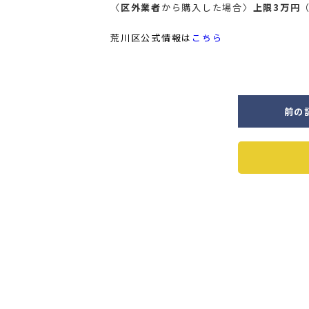
〈
区外業者
から購入した場合〉
上限3万円
荒川区公式情報は
こちら
前の