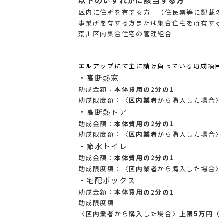
以下のいずれかに該当する方
区内に住所を有する方 （住民票等に記載
事業所を有する方または集合住宅を所有す
荒川区内集合住宅の管理組合
エルアップにて主に請け負っている助成項
・高断熱窓
助成金額：
本体費用の2分の1
助成限度額：〈
区内業者
から購入した場合
・高断熱ドア
助成金額：
本体費用の2分の1
助成限度額：〈
区内業者
から購入した場合
・節水トイレ
助成金額：
本体費用の2分の1
助成限度額：〈
区内業者
から購入した場合
・宅配ボックス
助成金額：
本体費用の2分の1
助成限度額
〈
区内業者
から購入した場合〉
上限5万円