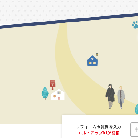
リフォームの
質問を入力!
エル・アップAI
が回答!