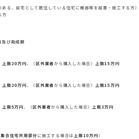
のある、自宅として居住している住宅に機器等を設置・施工する方
る方
目及び助成額
〉
上限20万円
、〈
区外業者
から購入した場合〉
上限15万円
〉
上限20万円
、〈
区外業者
から購入した場合〉
上限15万円
〉
上限5万円
、〈
区外業者
から購入した場合〉
上限3万円
（
集合住宅共用部分
に施工する場合は
上限10万円
）