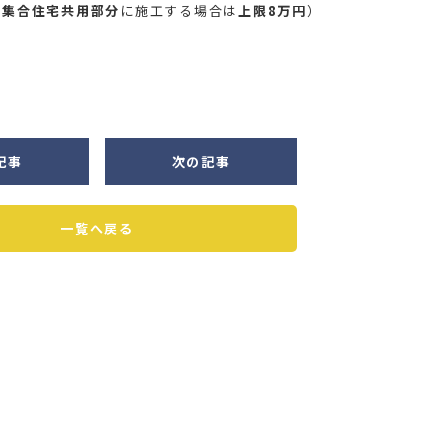
（
集合住宅共用部分
に施工する場合は
上限8万円
）
記事
次の記事
一覧へ戻る