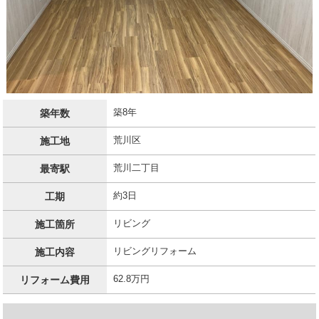
築8年
築年数
荒川区
施工地
荒川二丁目
最寄駅
約3日
工期
リビング
施工箇所
リビングリフォーム
施工内容
62.8万円
リフォーム費用