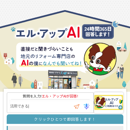
質問を入力!
エル・アップAI
が回答!