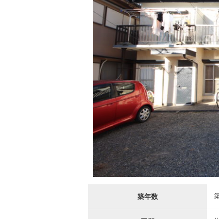
築
築年数