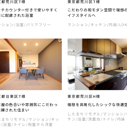
京都荒川区T様
東京都荒川区T様
ンチカウンター付きで使いやすく
こだわりの和モダン空間で理想
族に配慮された浴室
イフスタイルへ
ンション
/浴室
/バリアフリー
マンション
/キッチン
/内装
/LD
京都台東区T様
東京都荒川区H様
部屋の色合いや雰囲気にこだわっ
理想を具現化したシックな快適
洗練された住まい
したまちリモデル
/マンション
チン
/浴室
/洗面台
/トイレ
/内装
たまちリモデル
/マンション
/キッ
ン
/浴室
/トイレ
/和室から洋室