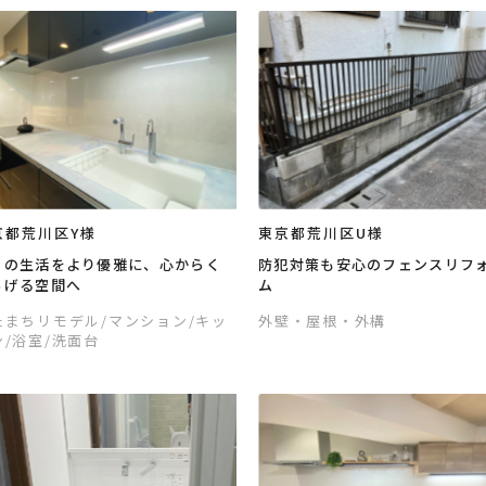
京都荒川区Y様
東京都荒川区U様
日の生活をより優雅に、心からく
防犯対策も安心のフェンスリフ
ろげる空間へ
ム
たまちリモデル
/マンション
/キッ
外壁・屋根・外構
ン
/浴室
/洗面台