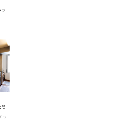
のラ
K
空間
/キッ