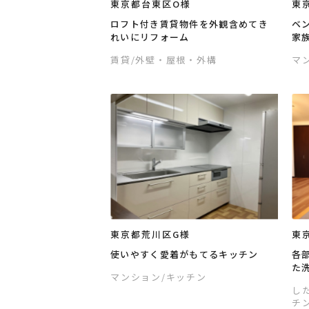
東京都台東区O様
東
ロフト付き賃貸物件を外観含めてき
ベ
れいにリフォーム
家
賃貸
/外壁・屋根・外構
マ
東京都荒川区G様
東
使いやすく愛着がもてるキッチン
各
た
マンション
/キッチン
し
チ