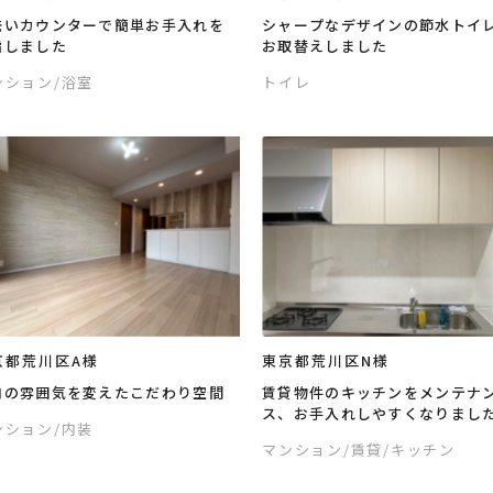
洗いカウンターで簡単お手入れを
シャープなデザインの節水トイ
指しました
お取替えしました
ンション
/浴室
トイレ
京都荒川区A様
東京都荒川区N様
内の雰囲気を変えたこだわり空間
賃貸物件のキッチンをメンテナ
ス、お手入れしやすくなりまし
ンション
/内装
マンション
/賃貸
/キッチン