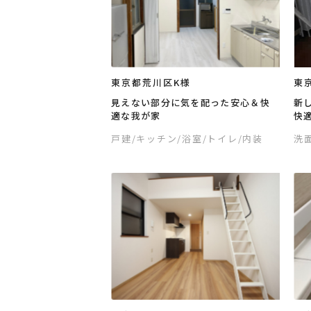
東京都荒川区K様
東
見えない部分に気を配った安心＆快
新
適な我が家
快
戸建
/キッチン
/浴室
/トイレ
/内装
洗