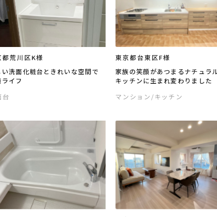
京都荒川区K様
東京都台東区F様
しい洗面化粧台ときれいな空間で
家族の笑顔があつまるナチュラ
適ライフ
キッチンに生まれ変わりました
面台
マンション
/キッチン