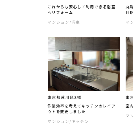
これからも安心して利用できる浴室
丸
へリフォーム
目
マンション
/浴室
マ
東京都荒川区S様
東
作業効率を考えてキッチンのレイア
室
ウトを変更しました
マ
マンション
/キッチン