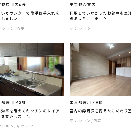
京都荒川区K様
東京都台東区
洗いカウンターで簡単お手入れを
利用していなかったお部屋を生
指しました
きるようにしました
ンション
/浴室
マンション
京都荒川区S様
東京都荒川区A様
業効率を考えてキッチンのレイア
室内の雰囲気を変えたこだわり
トを変更しました
マンション
/内装
ンション
/キッチン