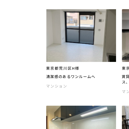
東京都荒川区H様
東
清潔感のあるワンルームへ
賃
ス
マンション
マ