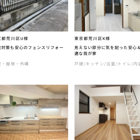
京都荒川区U様
東京都荒川区K様
犯対策も安心のフェンスリフォー
見えない部分に気を配った安心
適な我が家
壁・屋根・外構
戸建
/キッチン
/浴室
/トイレ
/内