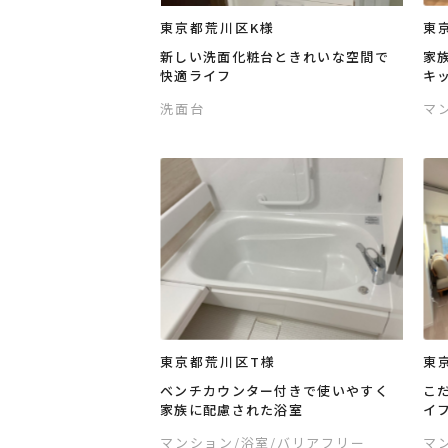
東京都荒川区K様
東
新しい洗面化粧台ときれいな空間で
家
快適ライフ
キ
洗面台
マ
東京都荒川区T様
東
ベンチカウンター付きで使いやすく
こ
家族に配慮された浴室
イ
マンション
/浴室
/バリアフリー
マ