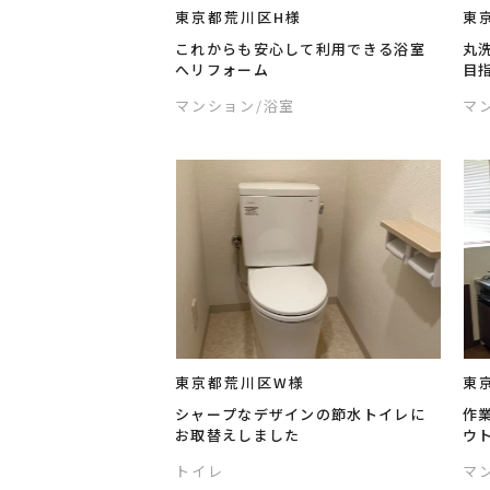
東京都荒川区H様
東
これからも安心して利用できる浴室
丸
へリフォーム
目
マンション
/浴室
マ
東京都荒川区W様
東
シャープなデザインの節水トイレに
作
お取替えしました
ウ
トイレ
マ