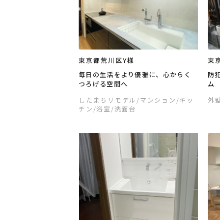
東京都荒川区Y様
東
毎日の生活をより優雅に、心からく
防
つろげる空間へ
ム
したまちリモデル
/マンション
/キッ
外
チン
/浴室
/洗面台