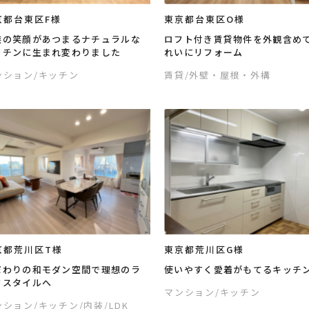
京都台東区F様
東京都台東区O様
族の笑顔があつまるナチュラルな
ロフト付き賃貸物件を外観含め
ッチンに生まれ変わりました
れいにリフォーム
ンション
/キッチン
賃貸
/外壁・屋根・外構
京都荒川区T様
東京都荒川区G様
だわりの和モダン空間で理想のラ
使いやすく愛着がもてるキッチ
フスタイルへ
マンション
/キッチン
ンション
/キッチン
/内装
/LDK