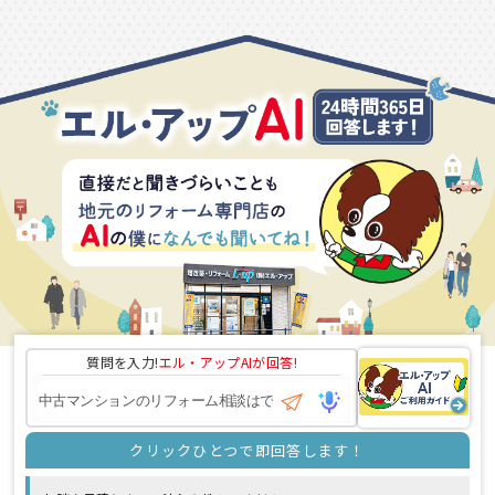
質問を入力!
エル・アップAI
が回答!